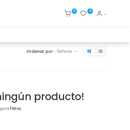
0
0
Ordenar por :
Defecto
ningún producto!
egoría
Filtros
.