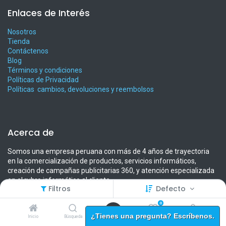
Enlaces de Interés
Nosotros
Tienda
Contáctenos
Blog
Términos y condiciones
Políticas de Privacidad
Políticas cambios, devoluciones y reembolsos
Acerca de
Somos una empresa peruana con más de 4 años de trayectoria
en la comercialización de productos, servicios informáticos,
creación de campañas publicitarias 360, y atención especializada
en el rubro informático al cliente.
Filtros
Defecto
Contamos un amplio portafolio de productos informáticos y
0
tecnológicos de calidad comprobable a precios competitivos.
¿Tienes una pregunta? Escríbenos.
Inicio
Búsqueda
Lista de
Cuenta
deseos