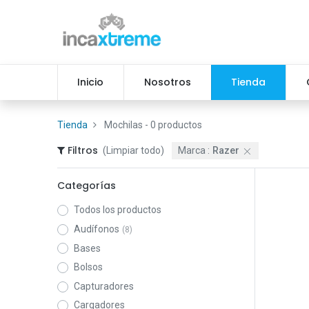
Inicio
Nosotros
Tienda
Tienda
Mochilas
- 0 productos
Filtros
(Limpiar todo)
Marca :
Razer
Categorías
Todos los productos
Audífonos
(8)
Bases
Bolsos
Capturadores
Cargadores