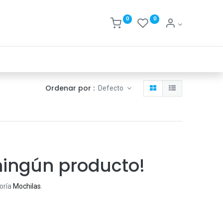
0
0
Ordenar por :
Defecto
ningún producto!
goría
Mochilas
.