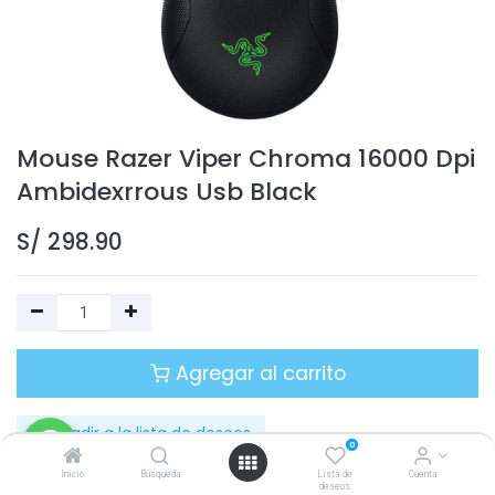
Mouse Razer Viper Chroma 16000 Dpi
Ambidexrrous Usb Black
S/
298.90
Agregar al carrito
Añadir a la lista de deseos
0
Inicio
Búsqueda
Lista de
Cuenta
Temporalmente sin existencias
deseos